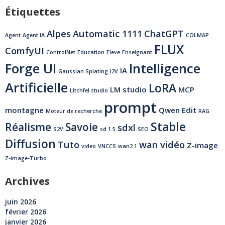
Étiquettes
Alpes
Automatic 1111
ChatGPT
Agent
Agent IA
COLMAP
FLUX
ComfyUI
ControlNet
Education
Eleve
Enseignant
Forge UI
Intelligence
IA
Gaussian Splating
I2V
Artificielle
LoRA
LM studio
MCP
Litchfel studio
prompt
montagne
Qwen Edit
Moteur de recherche
RAG
Stable
Réalisme
Savoie
sdxl
S2V
sd 1.5
SEO
Diffusion
Tuto
wan vidéo
Z-image
video
VNCCS
wan2.1
Z-Image-Turbo
Archives
juin 2026
février 2026
janvier 2026