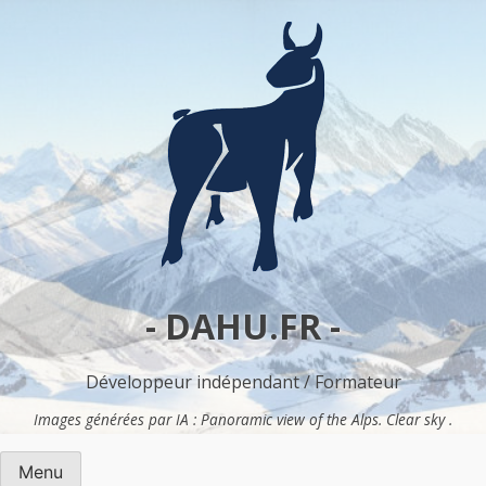
Skip
to
content
- DAHU.FR -
Développeur indépendant / Formateur
Images générées par IA : Panoramic view of the Alps. Clear sky .
Menu