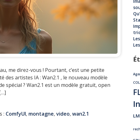
Ima
sou
Qu’
Sta
Imp
tri
Les
Les
Ét
au, me direz-vous ! Pourtant, c’est une petite
Age
é des artistes IA : Wan2.1 , le nouveau modèle
CO
de spécial ? Wan2.1 est un modèle gratuit, open
F
[…]
In
s :
ComfyUI
,
montagne
,
video
,
wan2.1
LM
rec