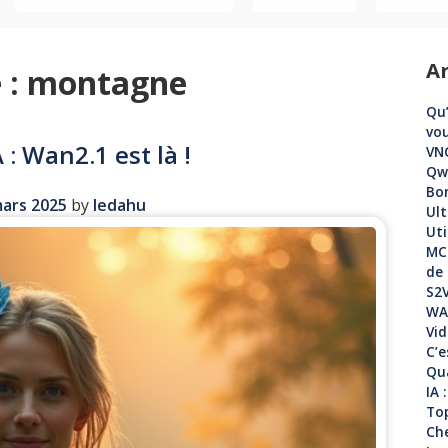
Ar
 :
montagne
Qu’
vou
 : Wan2.1 est là !
VNC
Qwe
Bo
ars 2025
by
ledahu
Ult
Uti
MCP
de 
S2V
WAN
Vid
C’e
Qua
IA 
Top
Che