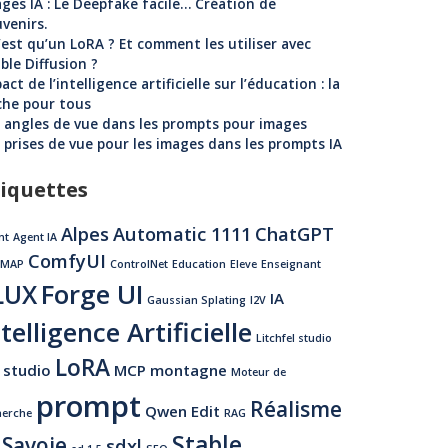
ges IA : Le Deepfake facile… Création de
venirs.
est qu’un LoRA ? Et comment les utiliser avec
ble Diffusion ?
act de l’intelligence artificielle sur l’éducation : la
che pour tous
 angles de vue dans les prompts pour images
 prises de vue pour les images dans les prompts IA
iquettes
Alpes
Automatic 1111
ChatGPT
nt
Agent IA
ComfyUI
LMAP
ControlNet
Education
Eleve
Enseignant
Forge UI
LUX
IA
Gaussian Splating
I2V
telligence Artificielle
Litchfel studio
LoRA
 studio
MCP
montagne
Moteur de
prompt
Réalisme
Qwen Edit
herche
RAG
Stable
Savoie
sdxl