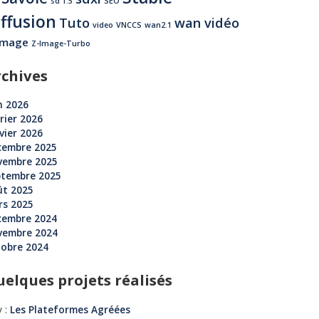
sd 1.5
SEO
iffusion
Tuto
wan vidéo
video
VNCCS
wan2.1
image
Z-Image-Turbo
rchives
n 2026
rier 2026
vier 2026
cembre 2025
vembre 2025
ptembre 2025
ût 2025
rs 2025
cembre 2024
vembre 2024
tobre 2024
elques projets réalisés
 :
Les Plateformes Agréées