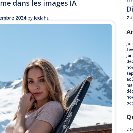
sme dans les images IA
S2V
D
embre 2024
by
ledahu
Z-
A
jui
fév
jan
dé
no
se
ao
ma
dé
no
oc
Qu
Dev