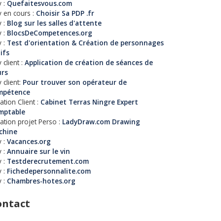
 :
Quefaitesvous.com
 en cours :
Choisir Sa PDP .fr
 :
Blog sur les salles d'attente
 :
BlocsDeCompetences.org
 :
Test d'orientation & Création de personnages
tifs
 client :
Application de création de séances de
urs
 client:
Pour trouver son opérateur de
mpétence
ation Client :
Cabinet Terras Ningre Expert
mptable
ation projet Perso :
LadyDraw.com Drawing
chine
 :
Vacances.org
 :
Annuaire sur le vin
 :
Testderecrutement.com
 :
Fichedepersonnalite.com
 :
Chambres-hotes.org
ontact