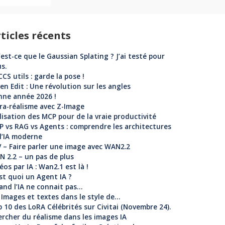
ticles récents
est-ce que le Gaussian Splating ? J’ai testé pour
s.
CS utils : garde la pose !
n Edit : Une révolution sur les angles
nne année 2026 !
ra-réalisme avec Z-Image
lisation des MCP pour de la vraie productivité
 vs RAG vs Agents : comprendre les architectures
l’IA moderne
 – Faire parler une image avec WAN2.2
 2.2 – un pas de plus
éos par IA : Wan2.1 est là !
st quoi un Agent IA ?
nd l’IA ne connait pas…
: Images et textes dans le style de…
 10 des LoRA Célébrités sur Civitai (Novembre 24).
rcher du réalisme dans les images IA