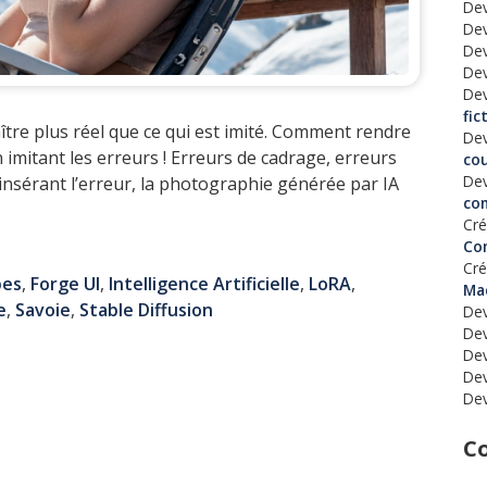
Dev
Dev
Dev
Dev
Dev
fic
araître plus réel que ce qui est imité. Comment rendre
Dev
En imitant les erreurs ! Erreurs de cadrage, erreurs
co
Dev
 insérant l’erreur, la photographie générée par IA
co
Cré
Co
Cré
pes
,
Forge UI
,
Intelligence Artificielle
,
LoRA
,
Ma
e
,
Savoie
,
Stable Diffusion
Dev
Dev
Dev
Dev
Dev
C