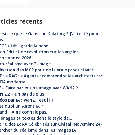
ticles récents
est-ce que le Gaussian Splating ? J’ai testé pour
s.
CS utils : garde la pose !
n Edit : Une révolution sur les angles
nne année 2026 !
ra-réalisme avec Z-Image
lisation des MCP pour de la vraie productivité
 vs RAG vs Agents : comprendre les architectures
l’IA moderne
 – Faire parler une image avec WAN2.2
 2.2 – un pas de plus
éos par IA : Wan2.1 est là !
st quoi un Agent IA ?
nd l’IA ne connait pas…
: Images et textes dans le style de…
 10 des LoRA Célébrités sur Civitai (Novembre 24).
rcher du réalisme dans les images IA