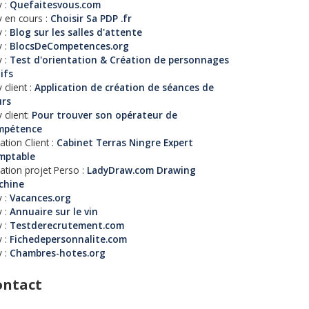
 :
Quefaitesvous.com
 en cours :
Choisir Sa PDP .fr
 :
Blog sur les salles d'attente
 :
BlocsDeCompetences.org
 :
Test d'orientation & Création de personnages
tifs
 client :
Application de création de séances de
urs
 client:
Pour trouver son opérateur de
mpétence
ation Client :
Cabinet Terras Ningre Expert
mptable
ation projet Perso :
LadyDraw.com Drawing
chine
 :
Vacances.org
 :
Annuaire sur le vin
 :
Testderecrutement.com
 :
Fichedepersonnalite.com
 :
Chambres-hotes.org
ontact