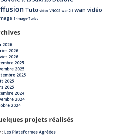
sd 1.5
SEO
iffusion
Tuto
wan vidéo
video
VNCCS
wan2.1
image
Z-Image-Turbo
rchives
n 2026
rier 2026
vier 2026
cembre 2025
vembre 2025
ptembre 2025
ût 2025
rs 2025
cembre 2024
vembre 2024
tobre 2024
elques projets réalisés
 :
Les Plateformes Agréées