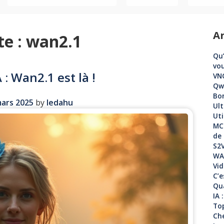
Ar
te :
wan2.1
Qu’
vou
 : Wan2.1 est là !
VNC
Qwe
Bo
ars 2025
by
ledahu
Ult
Uti
MCP
de 
S2V
WAN
Vid
C’e
Qua
IA 
Top
Che