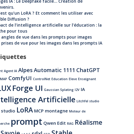
ges IA : Le Deepfake facile… Création de
venirs.
est qu’un LoRA ? Et comment les utiliser avec
ble Diffusion ?
act de l’intelligence artificielle sur l’éducation : la
che pour tous
 angles de vue dans les prompts pour images
 prises de vue pour les images dans les prompts IA
iquettes
Alpes
Automatic 1111
ChatGPT
nt
Agent IA
ComfyUI
LMAP
ControlNet
Education
Eleve
Enseignant
Forge UI
LUX
IA
Gaussian Splating
I2V
telligence Artificielle
Litchfel studio
LoRA
 studio
MCP
montagne
Moteur de
prompt
Réalisme
Qwen Edit
herche
RAG
Stable
Savoie
sdxl