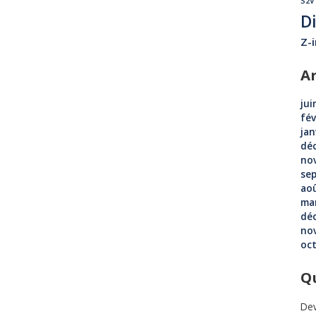
S2V
D
Z-
A
jui
fév
jan
dé
no
se
ao
ma
dé
no
oc
Qu
Dev