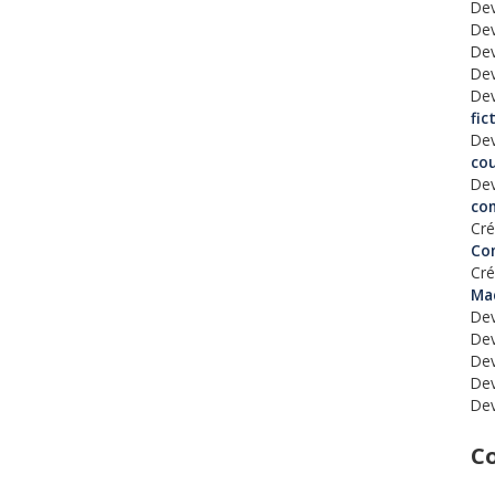
Dev
Dev
Dev
Dev
Dev
fic
Dev
co
Dev
co
Cré
Co
Cré
Ma
Dev
Dev
Dev
Dev
Dev
C