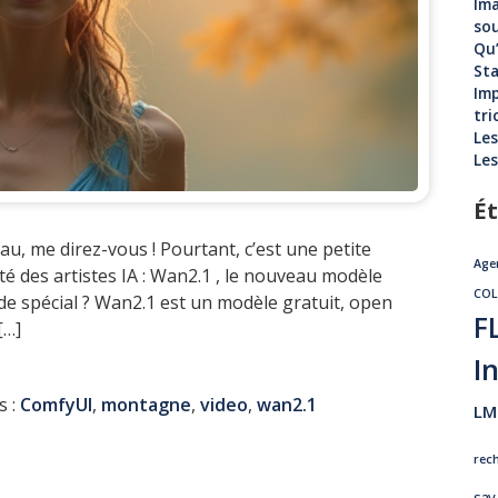
Ima
sou
Qu’
Sta
Imp
tri
Les
Les
Ét
au, me direz-vous ! Pourtant, c’est une petite
Age
é des artistes IA : Wan2.1 , le nouveau modèle
CO
de spécial ? Wan2.1 est un modèle gratuit, open
F
[…]
In
s :
ComfyUI
,
montagne
,
video
,
wan2.1
LM
rec