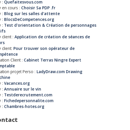
 :
Quefaitesvous.com
 en cours :
Choisir Sa PDP .fr
 :
Blog sur les salles d'attente
 :
BlocsDeCompetences.org
 :
Test d'orientation & Création de personnages
tifs
 client :
Application de création de séances de
urs
 client:
Pour trouver son opérateur de
mpétence
ation Client :
Cabinet Terras Ningre Expert
mptable
ation projet Perso :
LadyDraw.com Drawing
chine
 :
Vacances.org
 :
Annuaire sur le vin
 :
Testderecrutement.com
 :
Fichedepersonnalite.com
 :
Chambres-hotes.org
ontact