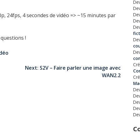
Dev
Dev
Dev
p, 24fps, 4 secondes de vidéo => ~15 minutes par
Dev
Dev
fic
 questions !
Dev
co
Dev
idéo
co
Cré
Next:
S2V – Faire parler une image avec
Co
WAN2.2
Cré
Ma
Dev
Dev
Dev
Dev
Dev
C