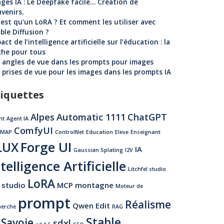
ges IA : Le Deepfake facile… Création de
venirs.
est qu’un LoRA ? Et comment les utiliser avec
ble Diffusion ?
act de l’intelligence artificielle sur l’éducation : la
che pour tous
 angles de vue dans les prompts pour images
 prises de vue pour les images dans les prompts IA
iquettes
Alpes
Automatic 1111
ChatGPT
nt
Agent IA
ComfyUI
LMAP
ControlNet
Education
Eleve
Enseignant
Forge UI
LUX
IA
Gaussian Splating
I2V
telligence Artificielle
Litchfel studio
LoRA
 studio
MCP
montagne
Moteur de
prompt
Réalisme
Qwen Edit
herche
RAG
Stable
Savoie
sdxl