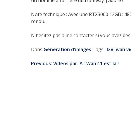
un homme à l’arrière du tramway. J’adore !
Note technique : Avec une RTX3060 12GB : 480
rendu.
N’hésitez pas à me contacter si vous avez des
Dans
Génération d'images
Tags :
I2V
,
wan v
Navigation
Previous:
Vidéos par IA : Wan2.1 est là !
de
l’article