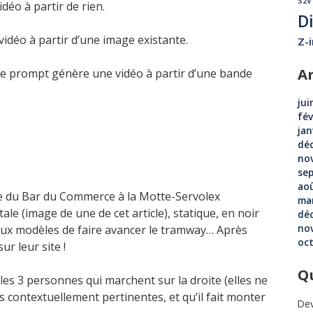
S2V
éo à partir de rien.
D
déo à partir d’une image existante.
Z-
A
Le prompt génère une vidéo à partir d’une bande
jui
fév
jan
dé
no
se
ao
ite du Bar du Commerce à la Motte-Servolex
ma
ostale (image de une de cet article), statique, en noir
dé
no
é aux modèles de faire avancer le tramway… Après
oc
ur leur site !
Qu
les 3 personnes qui marchent sur la droite (elles ne
s contextuellement pertinentes, et qu’il fait monter
Dev