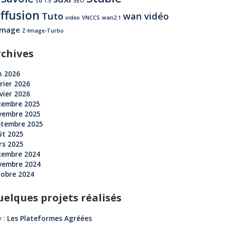
sd 1.5
SEO
iffusion
Tuto
wan vidéo
video
VNCCS
wan2.1
image
Z-Image-Turbo
rchives
n 2026
rier 2026
vier 2026
cembre 2025
vembre 2025
ptembre 2025
ût 2025
rs 2025
cembre 2024
vembre 2024
tobre 2024
elques projets réalisés
 :
Les Plateformes Agréées