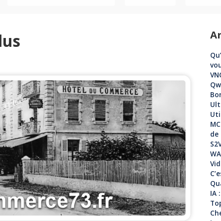
Ar
lus
Qu’
vou
VNC
Qwe
Bo
Ult
Uti
MCP
de 
S2V
WAN
Vid
C’e
Qua
IA 
Top
Che