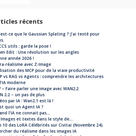
ticles récents
est-ce que le Gaussian Splating ? J’ai testé pour
s.
CS utils : garde la pose !
n Edit : Une révolution sur les angles
nne année 2026 !
ra-réalisme avec Z-Image
lisation des MCP pour de la vraie productivité
 vs RAG vs Agents : comprendre les architectures
l’IA moderne
 – Faire parler une image avec WAN2.2
 2.2 – un pas de plus
éos par IA : Wan2.1 est là !
st quoi un Agent IA ?
nd l’IA ne connait pas…
: Images et textes dans le style de…
 10 des LoRA Célébrités sur Civitai (Novembre 24).
rcher du réalisme dans les images IA