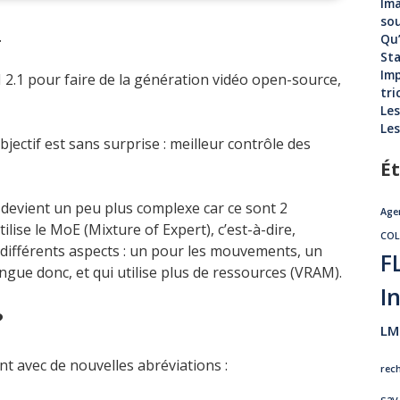
Ima
sou
.
Qu’
Sta
Imp
2.1 pour faire de la génération vidéo open-source,
tri
Les
Les
objectif est sans surprise : meilleur contrôle des
Ét
a devient un peu plus complexe car ce sont 2
Age
tilise le MoE (Mixture of Expert), c’est-à-dire,
CO
 différents aspects : un pour les mouvements, un
F
ngue donc, et qui utilise plus de ressources (VRAM).
In
?
LM
nt avec de nouvelles abréviations :
rec