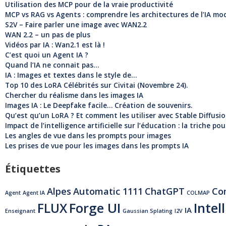
Utilisation des MCP pour de la vraie productivité
MCP vs RAG vs Agents : comprendre les architectures de l’IA mo
S2V – Faire parler une image avec WAN2.2
WAN 2.2 – un pas de plus
Vidéos par IA : Wan2.1 est là !
C’est quoi un Agent IA ?
Quand l’IA ne connait pas…
IA : Images et textes dans le style de…
Top 10 des LoRA Célébrités sur Civitai (Novembre 24).
Chercher du réalisme dans les images IA
Images IA : Le Deepfake facile… Création de souvenirs.
Qu’est qu’un LoRA ? Et comment les utiliser avec Stable Diffusio
Impact de l’intelligence artificielle sur l’éducation : la triche po
Les angles de vue dans les prompts pour images
Les prises de vue pour les images dans les prompts IA
Étiquettes
Alpes
Automatic 1111
ChatGPT
Co
Agent
Agent IA
COLMAP
Forge UI
Intel
FLUX
IA
Enseignant
Gaussian Splating
I2V