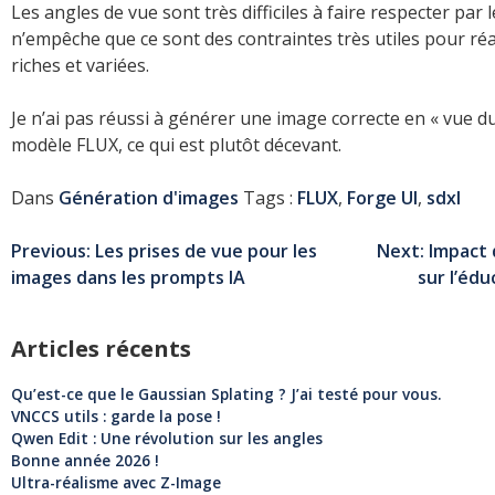
Les angles de vue sont très difficiles à faire respecter par 
n’empêche que ce sont des contraintes très utiles pour ré
riches et variées.
Je n’ai pas réussi à générer une image correcte en « vue du c
modèle FLUX, ce qui est plutôt décevant.
Dans
Génération d'images
Tags :
FLUX
,
Forge UI
,
sdxl
Navigation
Previous:
Les prises de vue pour les
Next:
Impact d
images dans les prompts IA
sur l’édu
de
l’article
Articles récents
Qu’est-ce que le Gaussian Splating ? J’ai testé pour vous.
VNCCS utils : garde la pose !
Qwen Edit : Une révolution sur les angles
Bonne année 2026 !
Ultra-réalisme avec Z-Image