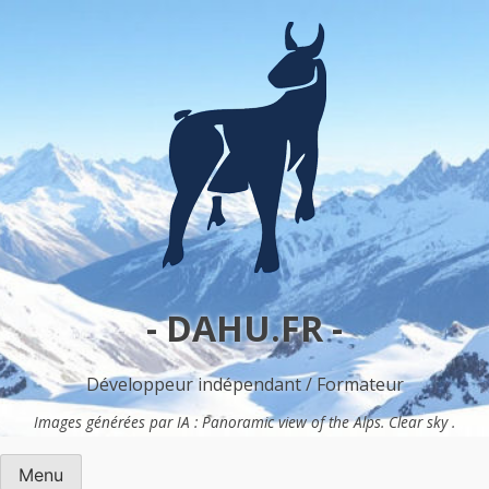
Skip
to
content
- DAHU.FR -
Développeur indépendant / Formateur
Images générées par IA : Panoramic view of the Alps. Clear sky .
Menu