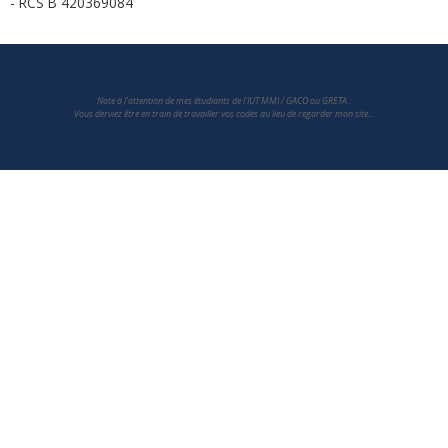
- RCS B 420369084
Note à l'attention de mes étudiants de l'IUT MMI / GACO ou GRETA :
Vous derviez être en train de travailler vos codes au lieu de regarder mon site...