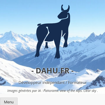
Skip
to
content
- DAHU.FR -
Développeur indépendant / Formateur
Images générées par IA : Panoramic view of the Alps. Clear sky .
Menu