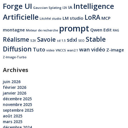
Forge UI
Intelligence
IA
Gaussian Splating
I2V
Artificielle
LoRA
LM studio
MCP
Litchfel studio
prompt
montagne
Qwen Edit
Moteur de recherche
RAG
Stable
Réalisme
Savoie
sdxl
S2V
sd 1.5
SEO
Diffusion
Tuto
wan vidéo
Z-image
video
VNCCS
wan2.1
Z-Image-Turbo
Archives
juin 2026
février 2026
janvier 2026
décembre 2025
novembre 2025
septembre 2025
août 2025
mars 2025
décembre 2024